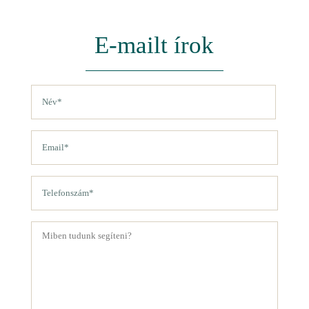
E-mailt írok
Név
(Kötelező)
Vezetéknév
Email
(Kötelező)
Telefon
(Kötelező)
Üzenet
(Kötelező)