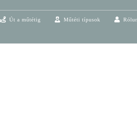
Út a műtétig
Műtéti típusok
Rólu
Pediatrics
Care
Pediactrics
Expert Health Unit There are ma
available, but the majority have 
humour, or randomised words whic
you are going to use a passage of
LEARN MORE