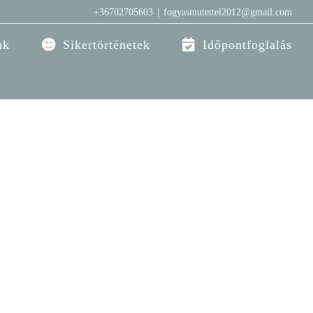
+36702705603
|
fogyasmutettel2012@gmail.com
nk
Sikertörténetek
Időpontfoglalás
ny variations of passages of Lorem Ipsum
suffered alteration in some form, by injected
h don't look even slightly believable. If
 lorem ipsum you need to be [...]