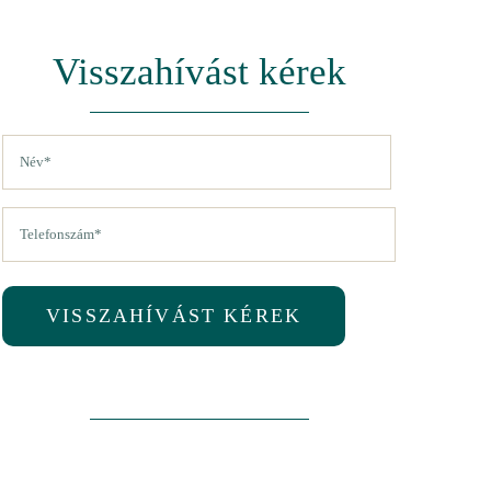
Visszahívást kérek
Név
(Kötelező)
Vezetéknév
Telefon
(Kötelező)
VISSZAHÍVÁST KÉREK