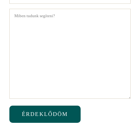
Üzenet
(Kötelező)
ÉRDEKLŐDÖM