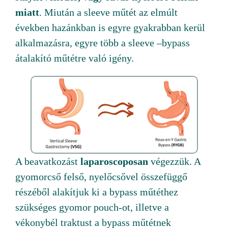
miatt
. Miután a sleeve műtét az elmúlt
években hazánkban is egyre gyakrabban kerül
alkalmazásra, egyre több a sleeve –bypass
átalakító műtétre való igény.
A beavatkozást
laparoscoposan
végezzük. A
gyomorcső felső, nyelőcsővel összefüggő
részéből alakítjuk ki a bypass műtéthez
szükséges gyomor pouch-ot, illetve a
vékonybél traktust a bypass műtétnek