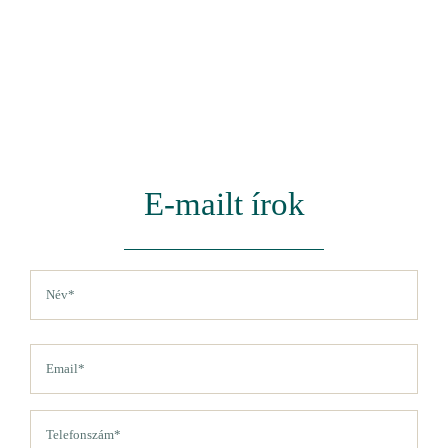
E-mailt írok
Név
(Kötelező)
Vezetéknév
Email
(Kötelező)
Telefon
(Kötelező)