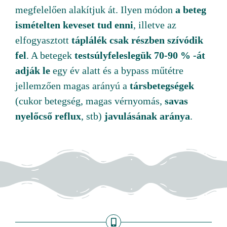
megfelelően alakítjuk át. Ilyen módon
a beteg
ismételten keveset tud enni
, illetve az
elfogyasztott
táplálék csak részben szívódik
fel
. A betegek
testsúlyfeleslegük 70-90 % -át
adják le
egy év alatt és a bypass műtétre
jellemzően magas arányú a
társbetegségek
(cukor betegség, magas vérnyomás,
savas
nyelőcső
reflux
, stb)
javulásának aránya
.