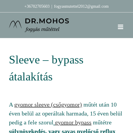
Kihagyás
+36702705603
|
fogyasmutettel2012@gmail.com
Sleeve – bypass
átalakítás
A
gyomor sleeve (csőgyomor)
műtét után 10
éven belül az operáltak harmada, 15 éven belül
pedig a fele szorul
gyomor bypass
műtétre
súlynövekedés, vagy savas nyelőcső reflux