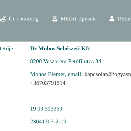
Út a műtétig
Műtéti típusok
Rólu
etője:
Dr Mohos Sebészeti Kft
8200 Veszprém Petőfi utca 34
Mohos Elemér, email:
kapcsolat@fogyasm
+36703791514
19 09 513369
23041307-2-19