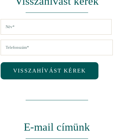
Visszahívást kérek
Név
(Kötelező)
Vezetéknév
Telefon
(Kötelező)
VISSZAHÍVÁST KÉREK
E-mail címünk