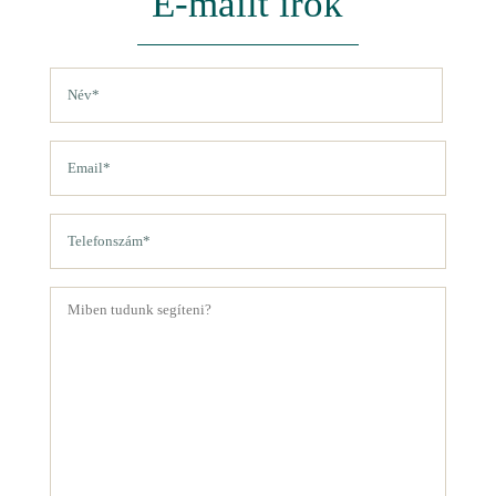
E-mailt írok
Név
(Kötelező)
Vezetéknév
Email
(Kötelező)
Telefon
(Kötelező)
Üzenet
(Kötelező)