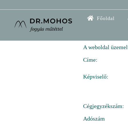
Kihagyás
Főoldal
A weboldal üzemelt
Címe:
Képviselő:
Cégjegyzékszám:
Adószám