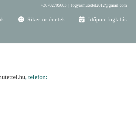
+36702705603
|
fogyasmutettel2012@gmail.com
nk
Sikertörténetek
Időpontfoglalás
utettel.hu
, telefon: