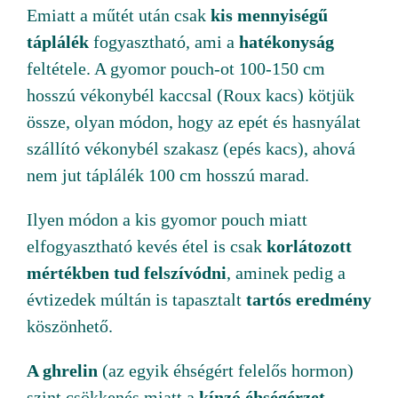
Emiatt a műtét után csak
kis mennyiségű
táplálék
fogyasztható, ami a
hatékonyság
feltétele. A gyomor pouch-ot 100-150 cm
hosszú vékonybél kaccsal (Roux kacs) kötjük
össze, olyan módon, hogy az epét és hasnyálat
szállító vékonybél szakasz (epés kacs), ahová
nem jut táplálék 100 cm hosszú marad.
Ilyen módon a kis gyomor pouch miatt
elfogyasztható kevés étel is csak
korlátozott
mértékben tud felszívódni
, aminek pedig a
évtizedek múltán is tapasztalt
tartós eredmény
köszönhető.
A ghrelin
(az egyik éhségért felelős hormon)
szint csökkenés miatt a
kínzó éhségérzet