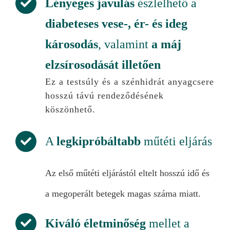
Lényeges javulás
észlelhető a
diabeteses vese-, ér- és ideg
károsodás
, valamint
a máj
elzsírosodását illetően
Ez a testsúly és a szénhidrát anyagcsere
hosszú távú rendeződésének
köszönhető.
A
legkipróbáltabb
műtéti eljárás
Az első műtéti eljárástól eltelt hosszú idő és
a megoperált betegek magas száma miatt.
Kiváló életminőség
mellet a