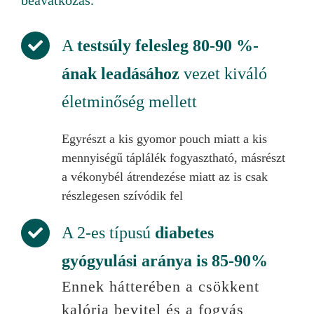
A
testsúly felesleg 80-90 %-
ának leadásához
vezet kiváló
életminőség mellett
Egyrészt a kis gyomor pouch miatt a kis
mennyiségű táplálék fogyasztható, másrészt
a vékonybél átrendezése miatt az is csak
részlegesen szívódik fel
A 2-es típusú
diabetes
gyógyulási aránya is 85-90%
Ennek hátterében a csökkent
kalória bevitel és a fogyás