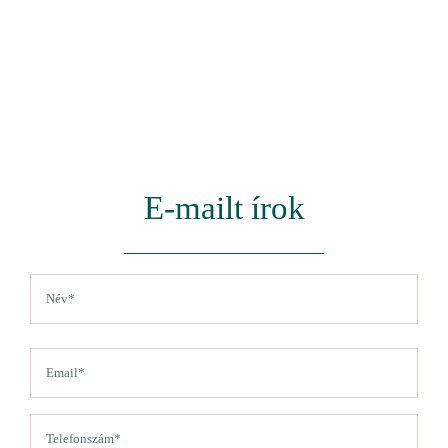
E-mailt írok
Név
(Kötelező)
Vezetéknév
Email
(Kötelező)
Telefon