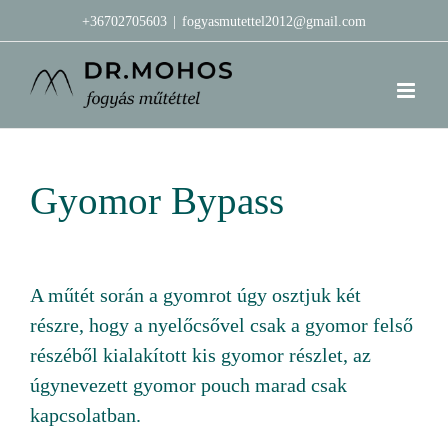
Kihagyás
+36702705603
|
fogyasmutettel2012@gmail.com
Gyomor Bypass
A műtét során a gyomrot úgy osztjuk két
részre, hogy a nyelőcsővel csak a gyomor felső
részéből kialakított kis gyomor részlet, az
úgynevezett gyomor pouch marad csak
kapcsolatban.