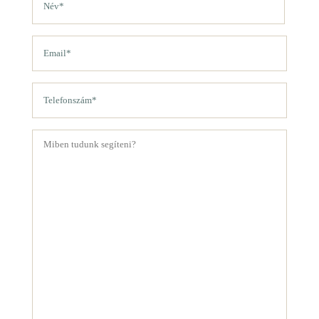
(Kötelező)
Vezetéknév
Email
(Kötelező)
Telefon
(Kötelező)
Üzenet
(Kötelező)