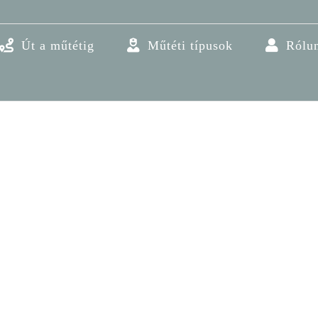
Út a műtétig
Műtéti típusok
Rólu
Pre-natal Care
Care
Sports
Expert Health Unit There are ma
available, but the majority have 
humour, or randomised words whic
you are going to use a passage of
LEARN MORE