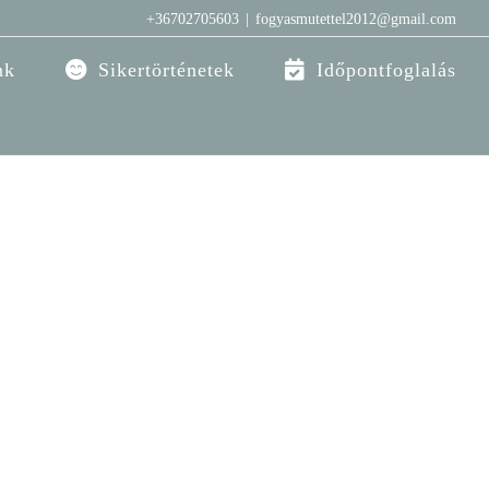
+36702705603
|
fogyasmutettel2012@gmail.com
nk
Sikertörténetek
Időpontfoglalás
ny variations of passages of Lorem Ipsum
suffered alteration in some form, by injected
h don't look even slightly believable. If
 lorem ipsum you need to be [...]