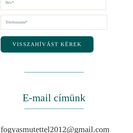
(Kötelező)
Vezetéknév
Telefon
(Kötelező)
VISSZAHÍVÁST KÉREK
E-mail címünk
fogyasmutettel2012@gmail.com