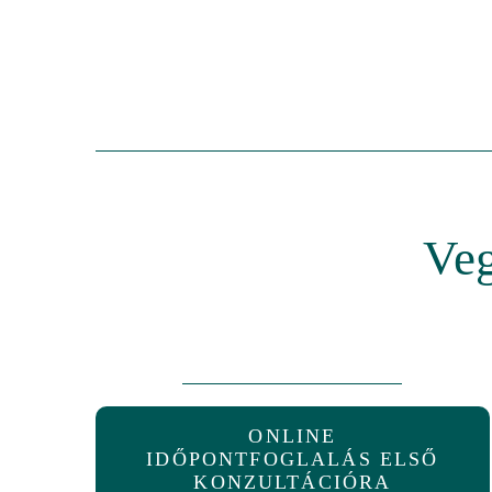
Veg
ONLINE
IDŐPONTFOGLALÁS ELSŐ
KONZULTÁCIÓRA