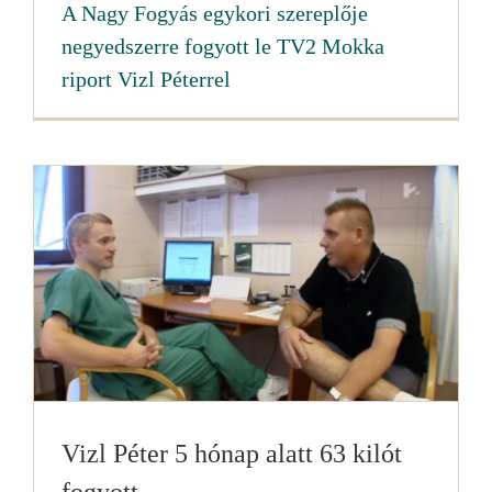
A Nagy Fogyás egykori szereplője
negyedszerre fogyott le TV2 Mokka
riport Vizl Péterrel
Vizl Péter 5 hónap alatt 63 kilót
fogyott