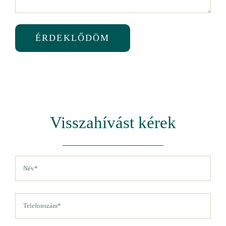
ÉRDEKLŐDÖM
Visszahívást kérek
Név
(Kötelező)
Vezetéknév
Telefon
(Kötelező)