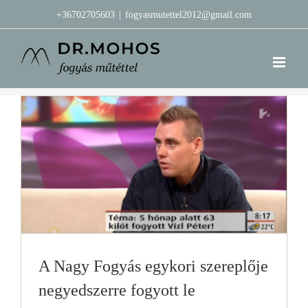
Kihagyás
+36702705603
|
fogyasmutettel2012@gmail.com
A Nagy Fogyás egykori szereplője
negyedszerre fogyott le