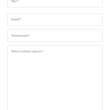
(Kötelező)
Vezetéknév
Email
(Kötelező)
Telefon
(Kötelező)
Üzenet
(Kötelező)