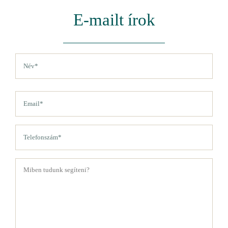
E-mailt írok
Név
(Kötelező)
Vezetéknév
Email
(Kötelező)
Telefon
(Kötelező)
Üzenet
(Kötelező)