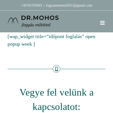
Kihagyás
+36702705603
|
fogyasmutettel2012@gmail.com
[wap_widget title=”időpont foglalás” open
popup week ]
Vegye fel velünk a
kapcsolatot: