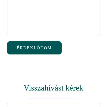
ÉRDEKLŐDÖM
Visszahívást kérek
Név